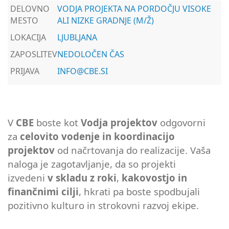
DELOVNO
VODJA PROJEKTA NA PORDOČJU VISOKE
MESTO
ALI NIZKE GRADNJE (M/Ž)
LOKACIJA
LJUBLJANA
ZAPOSLITEV
NEDOLOČEN ČAS
PRIJAVA
INFO@CBE.SI
V
CBE
boste kot
Vodja projektov
odgovorni
za
celovito vodenje in koordinacijo
projektov
od načrtovanja do realizacije. Vaša
naloga je zagotavljanje, da so projekti
izvedeni
v skladu z roki
,
kakovostjo in
finančnimi cilji
, hkrati pa boste spodbujali
pozitivno kulturo in strokovni razvoj ekipe.