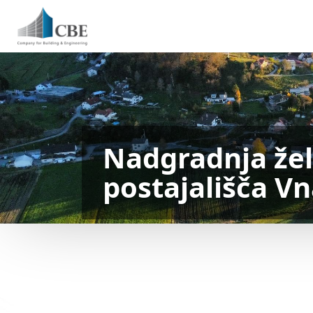
Nadgradnja žele
postajališča V