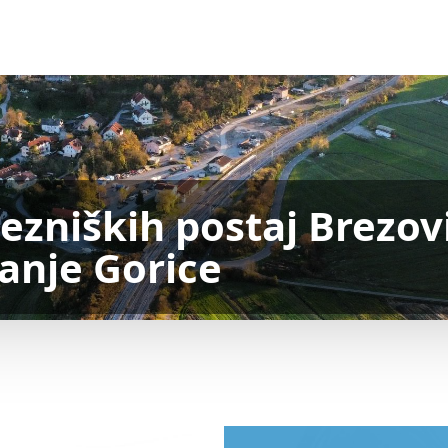
zniških postaj Brezovi
nanje Gorice